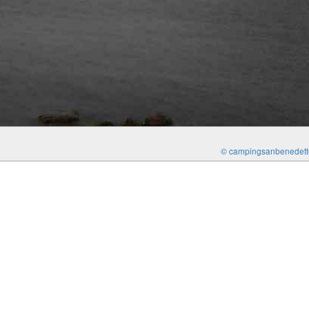
© campingsanbenedetto